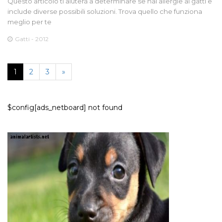
Questo articolo ti aiuterà a determinare se hai allergie ai gatti e
include diverse possibili soluzioni. Trova quello che funziona
meglio per te
Gatti - 2012
1
2
3
»
$config[ads_netboard] not found