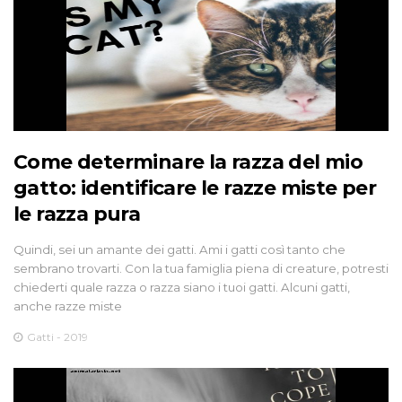
Come determinare la razza del mio
gatto: identificare le razze miste per
le razza pura
Quindi, sei un amante dei gatti. Ami i gatti così tanto che
sembrano trovarti. Con la tua famiglia piena di creature, potresti
chiederti quale razza o razza siano i tuoi gatti. Alcuni gatti,
anche razze miste
Gatti - 2019