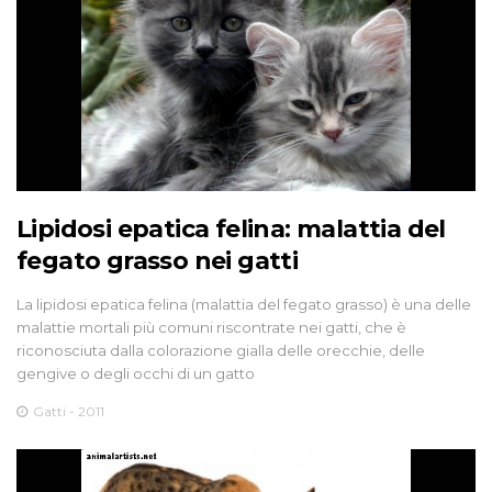
Lipidosi epatica felina: malattia del
fegato grasso nei gatti
La lipidosi epatica felina (malattia del fegato grasso) è una delle
malattie mortali più comuni riscontrate nei gatti, che è
riconosciuta dalla colorazione gialla delle orecchie, delle
gengive o degli occhi di un gatto
Gatti - 2011