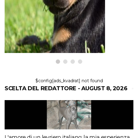
CANI
Il Pinscher in miniatura, il re dei
giocattoli
8,2026
$config[ads_kvadrat] not found
SCELTA DEL REDATTORE - AUGUST 8, 2026
L'amore di un levriero italiano: la mia esperienza