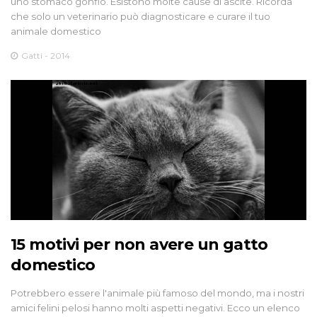
uno stomaco gonfio. Esistono molte cause di ascite. Ricorda
che solo un veterinario può diagnosticare e curare il tuo
animale domestico
Gatti - 2014
15 motivi per non avere un gatto
domestico
Potrebbero essere l'animale più famoso del mondo, ma i nostri
amici felini pelosi hanno molti aspetti negativi. Ecco un elenco