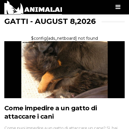
Men
GATTI - AUGUST 8,2026
$config[ads_netboard] not found
Come impedire a un gatto di
attaccare i cani
Come puoi impedire a un gatto di attaccare un cane? Sì, hai